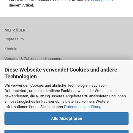
diesem Artikel.
MEHR ÜBER...
Impressum
Kontakt
Versand- & Zahlungsbedingungen
Widerrufsrecht & Muster-Widerrufsformular
Diese Webseite verwendet Cookies und andere
Technologien
Kunde wirbt Kunde Programm
Wir verwenden Cookies und ähnliche Technologien, auch von
Teilnahmebedingungen für das „Kunde wirbt Kunde“-Programm
Drittanbietern, um die ordentliche Funktionsweise der Website zu
gewährleisten, die Nutzung unseres Angebotes zu analysieren und Ihnen
AGB
ein bestmögliches Einkaufserlebnis bieten zu können. Weitere
Informationen finden Sie in unserer
Datenschutzerklärung
.
Datenschutz
Cookie Einstellungen
Alle Akzeptieren